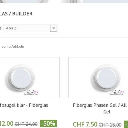
LAS / BUILDER
g
A bis Z
5 von 5 Artikeln
fbaugel klar - Fiberglas
Fiberglas Phasen Gel / All
Gel
12.00
-50%
CHF 7.50
CHF 24.00
CHF 15.00