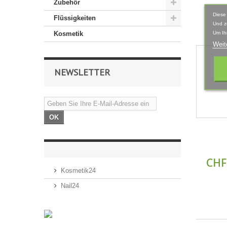
Zubehör
Diese
Flüssigkeiten
Und z
Um Ih
Kosmetik
Weit
NEWSLETTER
OK
CHF
Kosmetik24
Nail24