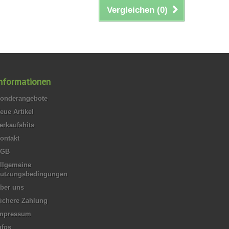
Vergleichen (
0
)
nformationen
onderangebote
eue Artikel
erkaufshits
ontakt
AGB
llgemeine
utzungsbedingungen
ber uns
ichere Zahlung
mpressum
nfos