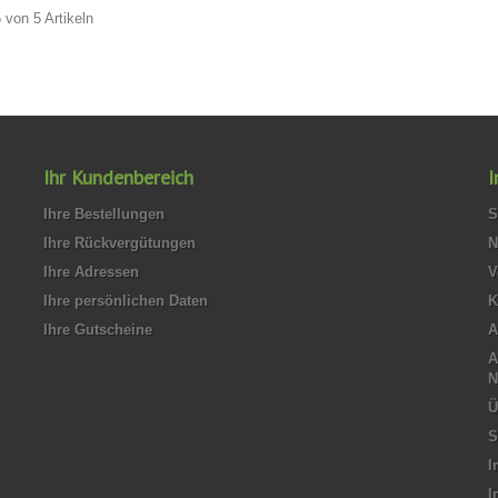
5 von 5 Artikeln
Ihr Kundenbereich
I
Ihre Bestellungen
S
Ihre Rückvergütungen
N
Ihre Adressen
V
Ihre persönlichen Daten
K
Ihre Gutscheine
A
N
Ü
S
I
I