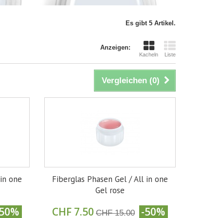
Es gibt 5 Artikel.
Anzeigen:
Kacheln
Liste
Vergleichen (
0
)
 in one
Fiberglas Phasen Gel / All in one
Gel rose
-50%
CHF 7.50
-50%
CHF 15.00