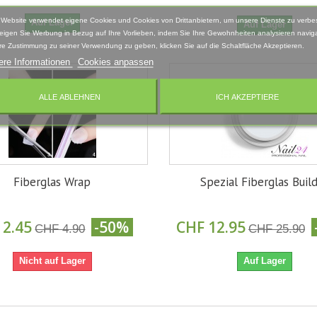
 Website verwendet eigene Cookies und Cookies von Drittanbietern, um unsere Dienste zu verbe
Auf Lager
Auf Lager
eigen Sie Werbung in Bezug auf Ihre Vorlieben, indem Sie Ihre Gewohnheiten analysieren naviga
re Zustimmung zu seiner Verwendung zu geben, klicken Sie auf die Schaltfläche Akzeptieren.
ere Informationen
Cookies anpassen
ALLE ABLEHNEN
ICH AKZEPTIERE
Fiberglas Wrap
Spezial Fiberglas Buil
 2.45
-50%
CHF 12.95
CHF 4.90
CHF 25.90
Nicht auf Lager
Auf Lager