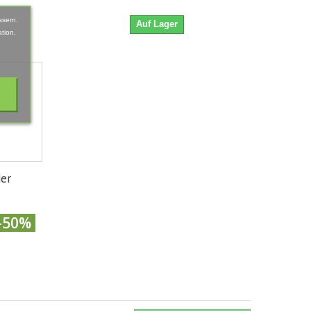
ssern.
Auf Lager
tion.
der
-50%