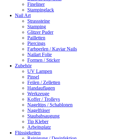
Fineliner
Stampinglack
Nail Art
Strasssteine
Stamping
Glitzer Puder
Pailletten
Piercings
Farbperlen / Kaviar Nails
Nailart Folie
Formen / Sticker
Zubehör
UV Lampen
Pinsel
Feilen / Zelletten
Handauflagen
Werkzeuge
Koffer / Trolleys
Nageltips / Schablonen
Nagelfräser
Staubabsaugung
Tip Kleber
Arbeitsplatz
Flüssigkeiten
Reinigung / Desinfektion