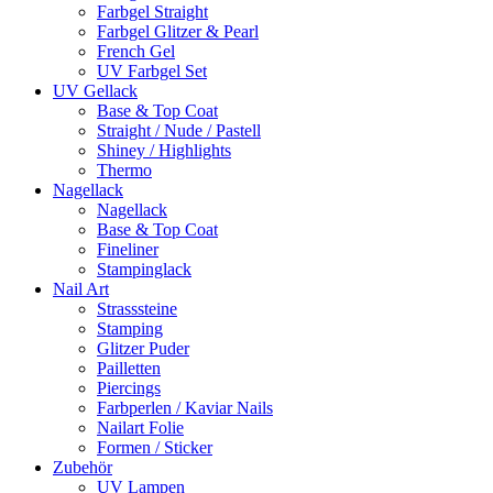
Farbgel Straight
Farbgel Glitzer & Pearl
French Gel
UV Farbgel Set
UV Gellack
Base & Top Coat
Straight / Nude / Pastell
Shiney / Highlights
Thermo
Nagellack
Nagellack
Base & Top Coat
Fineliner
Stampinglack
Nail Art
Strasssteine
Stamping
Glitzer Puder
Pailletten
Piercings
Farbperlen / Kaviar Nails
Nailart Folie
Formen / Sticker
Zubehör
UV Lampen