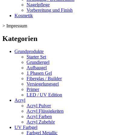
Nagelpflege
Vorbereitung und Finish
Kosmetik
>
Impressum
Kategorien
Grundprodukte
Starter Set
Grundiergel
Aufbaugel
1 Phasen Gel
Fiberglas / Builder
Versiegelungsgel
Primer
LED / UV Edition
Acryl
Acryl Pulver
Acryl Flüssigkeiten
Acryl Farben
Acryl Zubehör
UV Farbgel
Farbgel Metallic