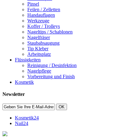
Pinsel
Feilen / Zelletten
Handauflagen
Werkzeuge
Koffer / Trolleys
Nageltips / Schablonen
Nagelfräser
Staubabsaugung
Tip Kleber
Arbeitsplatz
Flüssigkeiten
Reinigung / Desinfektion
Nagelpflege
Vorbereitung und Finish
Kosmetik
Newsletter
OK
Kosmetik24
Nail24