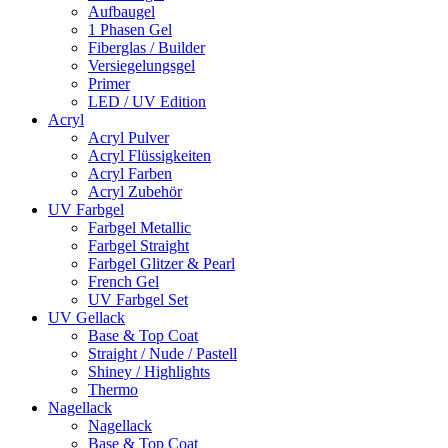
Aufbaugel
1 Phasen Gel
Fiberglas / Builder
Versiegelungsgel
Primer
LED / UV Edition
Acryl
Acryl Pulver
Acryl Flüssigkeiten
Acryl Farben
Acryl Zubehör
UV Farbgel
Farbgel Metallic
Farbgel Straight
Farbgel Glitzer & Pearl
French Gel
UV Farbgel Set
UV Gellack
Base & Top Coat
Straight / Nude / Pastell
Shiney / Highlights
Thermo
Nagellack
Nagellack
Base & Top Coat