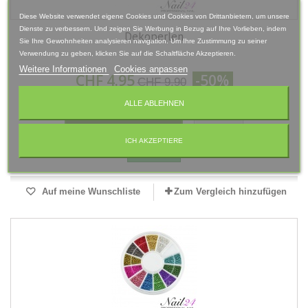
Diese Website verwendet eigene Cookies und Cookies von Drittanbietern, um unsere
Dienste zu verbessern. Und zeigen Sie Werbung in Bezug auf Ihre Vorlieben, indem
Dekoperlen
Sie Ihre Gewohnheiten analysieren navigation. Um Ihre Zustimmung zu seiner
Verwendung zu geben, klicken Sie auf die Schaltfläche Akzeptieren.
Weitere Informationen
Cookies anpassen
CHF 4.95
-50%
CHF 9.90
ALLE ABLEHNEN
In den Warenkorb
Mehr
ICH AKZEPTIERE
Auf Lager
Auf meine Wunschliste
Zum Vergleich hinzufügen