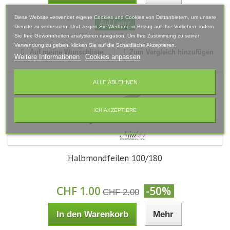
Diese Website verwendet eigene Cookies und Cookies von Drittanbietern, um unsere
Auf Lager
Dienste zu verbessern. Und zeigen Sie Werbung in Bezug auf Ihre Vorlieben, indem
Sie Ihre Gewohnheiten analysieren navigation. Um Ihre Zustimmung zu seiner
Verwendung zu geben, klicken Sie auf die Schaltfläche Akzeptieren.
Auf meine Wunschliste
Zum Vergleich hinzufügen
Weitere Informationen
Cookies anpassen
ALLE ABLEHNEN
ICH AKZEPTIERE
Halbmondfeilen 100/180
CHF 1.00
-50%
CHF 2.00
In den Warenkorb
Mehr