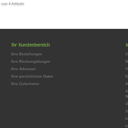
4 von 4 Artikeln
Ihr Kundenbereich
I
Ihre Bestellungen
S
Ihre Rückvergütungen
N
Ihre Adressen
V
Ihre persönlichen Daten
K
Ihre Gutscheine
A
N
Ü
S
I
I