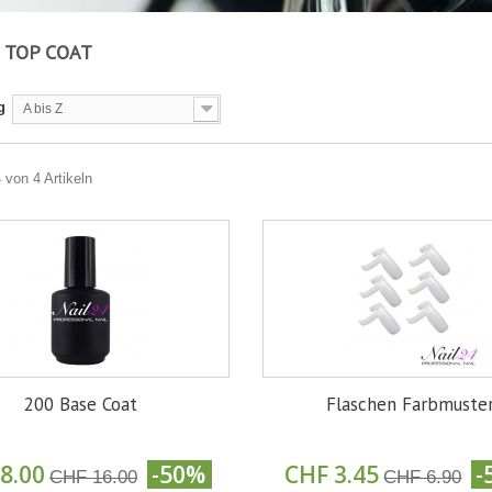
 TOP COAT
g
A bis Z
4 von 4 Artikeln
200 Base Coat
Flaschen Farbmuste
8.00
-50%
CHF 3.45
-
CHF 16.00
CHF 6.90