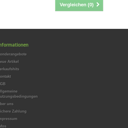
Vergleichen (
0
)
nformationen
onderangebote
eue Artikel
erkaufshits
ontakt
AGB
llgemeine
utzungsbedingungen
ber uns
ichere Zahlung
mpressum
nfos