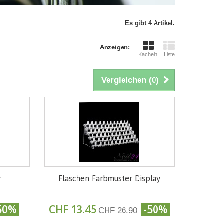
Es gibt 4 Artikel.
Anzeigen:
Kacheln
Liste
Vergleichen (
0
)
r
Flaschen Farbmuster Display
50%
CHF 13.45
-50%
CHF 26.90