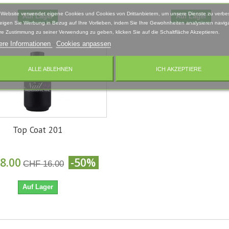
 Website verwendet eigene Cookies und Cookies von Drittanbietern, um unsere Dienste zu verbe
Auf Lager
Auf Lager
eigen Sie Werbung in Bezug auf Ihre Vorlieben, indem Sie Ihre Gewohnheiten analysieren naviga
re Zustimmung zu seiner Verwendung zu geben, klicken Sie auf die Schaltfläche Akzeptieren.
ere Informationen
Cookies anpassen
ALLE ABLEHNEN
ICH AKZEPTIERE
Top Coat 201
8.00
-50%
CHF 16.00
Auf Lager