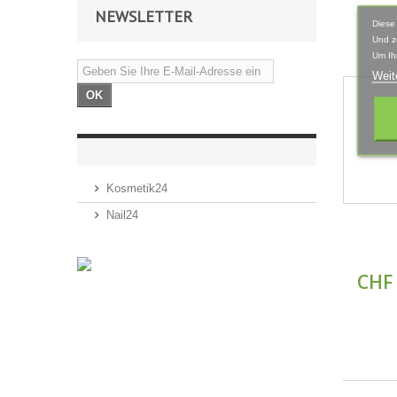
NEWSLETTER
Diese
Und z
Um Ih
Weit
OK
Kosmetik24
Nail24
CHF 