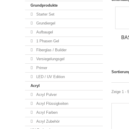
Grundprodukte
Starter Set
Grundiergel
Aufbaugel
BA
1 Phasen Gel
Fiberglas / Builder
Versiegelungsgel
Primer
Sortierun
LED / UV Edition
Acryl
Zeige 1 - 
Acryl Pulver
Acryl Flüssigkeiten
Acryl Farben
Acryl Zubehör