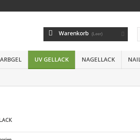
Warenkorb
(Leer)
FARBGEL
UV GELLACK
NAGELLACK
NAI
LLACK
gorien